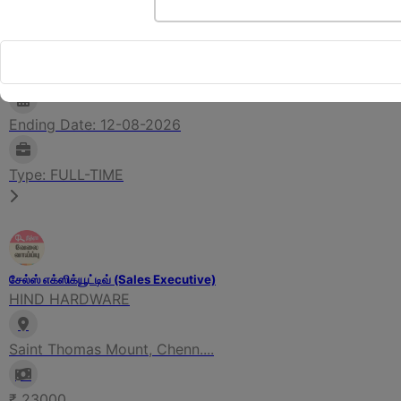
Jayankondam, Ariyalur, An....
₹ 15000-25000
Ending Date: 12-08-2026
Type: FULL-TIME
சேல்ஸ் எக்ஸிக்யூட்டிவ் (Sales Executive)
HIND HARDWARE
Saint Thomas Mount, Chenn....
₹ 23000