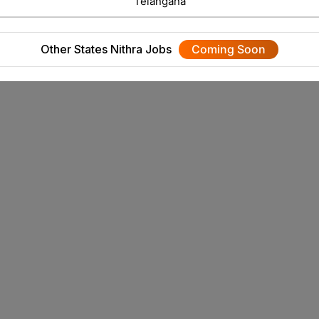
Telangana
Other States Nithra Jobs
Coming Soon