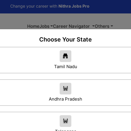
nge your career with
Nithra Jobs Pro
Home
Jobs
Career Navigator
Others
Choose Your State
Tamil Nadu
We will update Soon
Andhra Pradesh