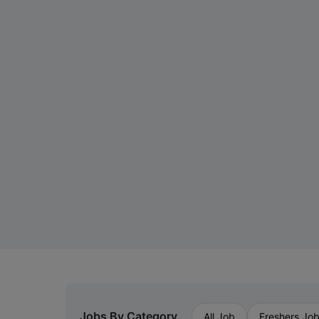
Jobs By Category
All Job
Freshers Jo