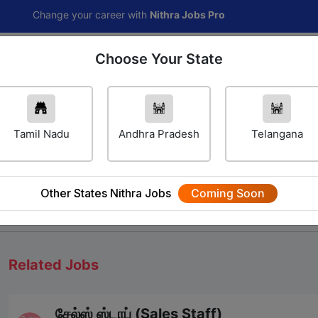
ange your career with
Nithra Jobs Pro
Choose Your State
Home
Jobs
Career Navigator
Others
Tamil Nadu
Andhra Pradesh
Telangana
Other States Nithra Jobs
Coming Soon
We will update Soon
Related Jobs
சேல்ஸ் ஸ்டாப் (Sales Staff)