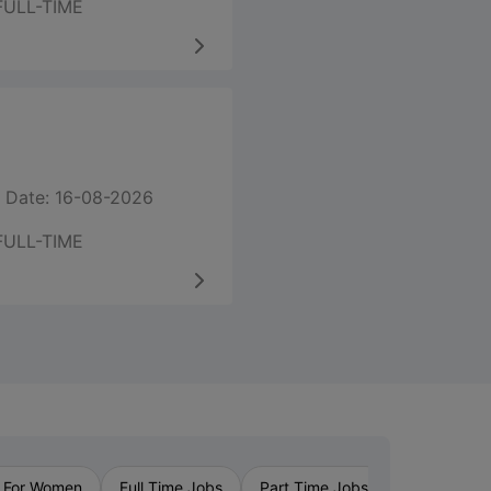
FULL-TIME
 Date: 16-08-2026
FULL-TIME
›
 For Women
Full Time Jobs
Part Time Jobs