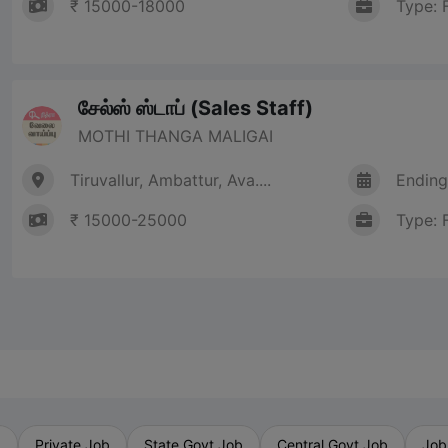
₹ 15000-18000
Type: 
சேல்ஸ் ஸ்டாப் (Sales Staff)
MOTHI THANGA MALIGAI
Tiruvallur, Ambattur, Ava....
Ending
₹ 15000-25000
Type: 
b
Private Job
State Govt Job
Central Govt Job
Job