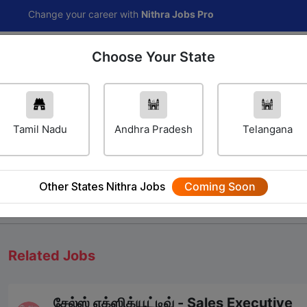
nge your career with
Nithra Jobs Pro
Choose Your State
Home
Jobs
Career Navigator
Others
Tamil Nadu
Andhra Pradesh
Telangana
Other States Nithra Jobs
Coming Soon
We will update Soon
Related Jobs
சேல்ஸ் எக்ஸிக்யூட்டிவ் - Sales Executive