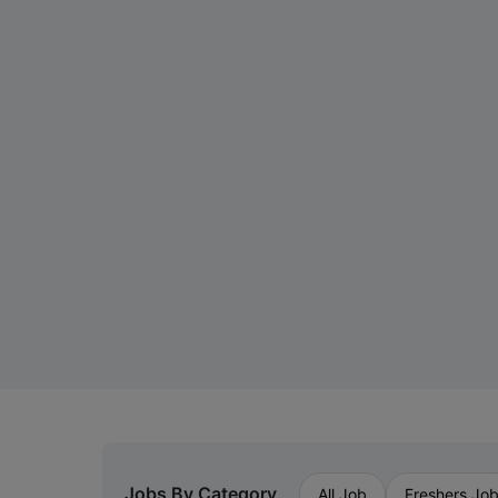
Jobs By Category
All Job
Freshers Jo