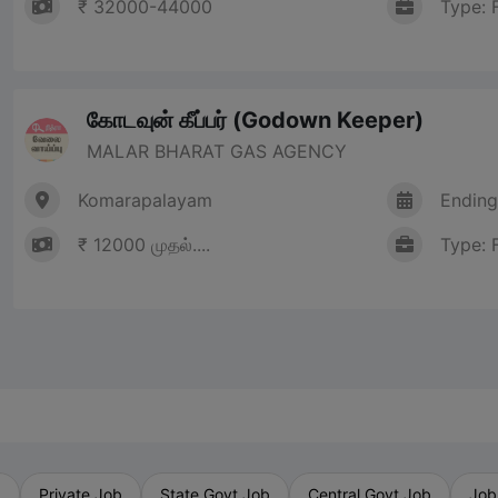
₹ 32000-44000
Type: 
கோடவுன் கீப்பர் (Godown Keeper)
MALAR BHARAT GAS AGENCY
Komarapalayam
Ending
₹ 12000 முதல்....
Type: 
b
Private Job
State Govt Job
Central Govt Job
Job