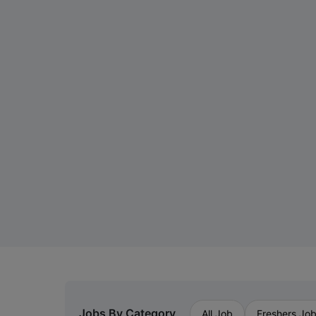
Jobs By Category
All Job
Freshers Jo