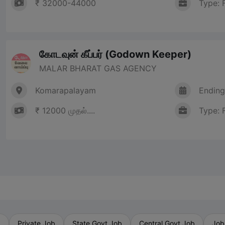
₹ 32000-44000
Type: 
கோடவுன் கீப்பர் (Godown Keeper)
MALAR BHARAT GAS AGENCY
Komarapalayam
Ending
₹ 12000 முதல்....
Type: 
b
Private Job
State Govt Job
Central Govt Job
Job