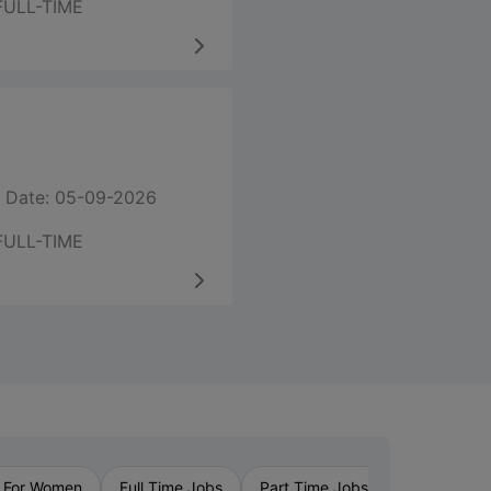
FULL-TIME
 Date: 05-09-2026
FULL-TIME
›
 For Women
Full Time Jobs
Part Time Jobs