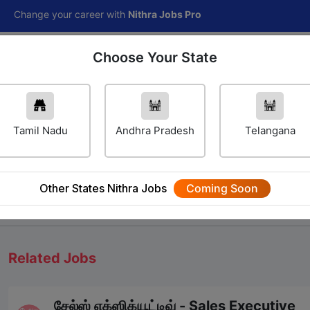
 your career with
Nithra Jobs Pro
Choose Your State
Home
Jobs
Career Navigator
Others
Tamil Nadu
Andhra Pradesh
Telangana
Other States Nithra Jobs
Coming Soon
We will update Soon
Related Jobs
சேல்ஸ் எக்ஸிக்யூட்டிவ் - Sales Executive