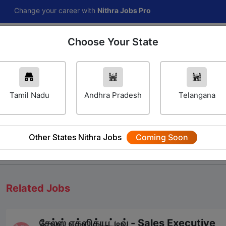
e your career with
Nithra Jobs Pro
Choose Your State
Home
Jobs
Career Navigator
Others
Tamil Nadu
Andhra Pradesh
Telangana
Other States Nithra Jobs
Coming Soon
We will update Soon
Related Jobs
சேல்ஸ் எக்ஸிக்யூட்டிவ் - Sales Executive