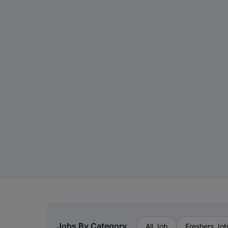
Jobs By Category
All Job
Freshers Jo