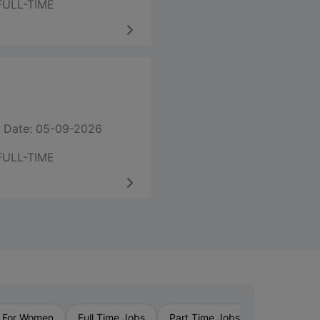
FULL-TIME
 Date: 05-09-2026
FULL-TIME
›
 For Women
Full Time Jobs
Part Time Jobs