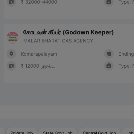
₹ 32000-44000
Type: 
கோடவுன் கீப்பர் (Godown Keeper)
MALAR BHARAT GAS AGENCY
Komarapalayam
Ending
₹ 12000 முதல்....
Type: 
b
Private Job
State Govt Job
Central Govt Job
Job