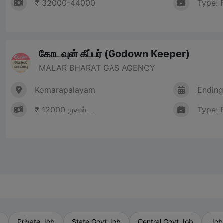
₹ 32000-44000
Type: 
கோடவுன் கீப்பர் (Godown Keeper)
MALAR BHARAT GAS AGENCY
Komarapalayam
Ending
₹ 12000 முதல்....
Type: 
b
Private Job
State Govt Job
Central Govt Job
Job