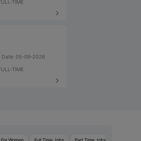
FULL-TIME
 Date: 05-09-2026
FULL-TIME
›
 For Women
Full Time Jobs
Part Time Jobs