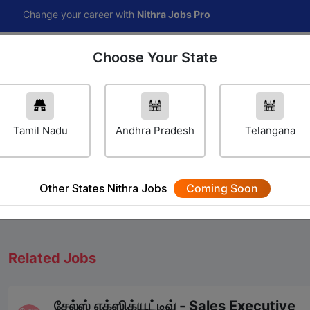
ge your career with
Nithra Jobs Pro
Choose Your State
Home
Jobs
Career Navigator
Others
Tamil Nadu
Andhra Pradesh
Telangana
Other States Nithra Jobs
Coming Soon
We will update Soon
Related Jobs
சேல்ஸ் எக்ஸிக்யூட்டிவ் - Sales Executive