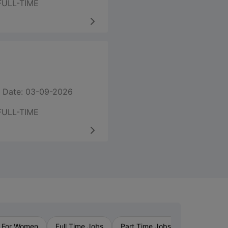
FULL-TIME
 Date: 03-09-2026
FULL-TIME
›
 For Women
Full Time Jobs
Part Time Jobs