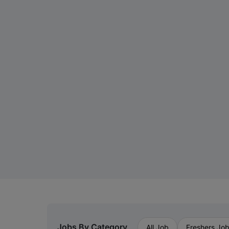
Jobs By Category
All Job
Freshers Jo