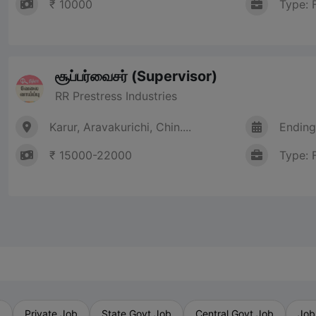
₹ 10000
Type: 
சூப்பர்வைசர் (Supervisor)
RR Prestress Industries
Karur, Aravakurichi, Chin....
Ending
₹ 15000-22000
Type: 
b
Private Job
State Govt Job
Central Govt Job
Job